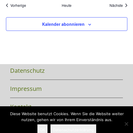
Veranstaltungen
Veran
Vorherige
Heute
Nächste
Kalender abonnieren
Datenschutz
Impressum
Kontakt
Diese Website benutzt Cookies. Wenn Sie die Website weiter
nutzen, gehen wir von Ihrem Einverständnis aus.
Copyright 2026 Vorsfelde-live e.V.
OK
Datenschutzerklärung