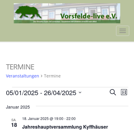
Tog
navi
TERMINE
Veranstaltungen
Termine
VERANSTALTUNGEN
VERA
VE
05/01/2025
 - 
26/04/2025
Suche
Liste
AN
SUCH
Datum
NA
Januar 2025
wählen.
UND
18. Januar 2025 @ 19:00
-
22:00
ANSIC
SA.
18
Jahreshauptversammlung Kyffhäuser
NAVI