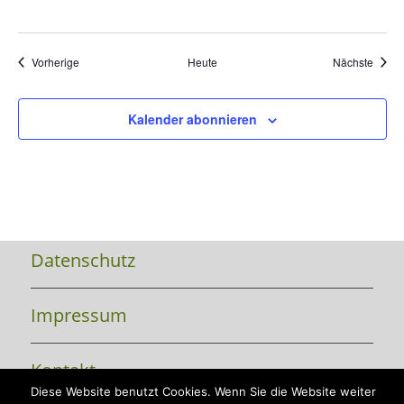
Veranstaltungen
Veran
Vorherige
Heute
Nächste
Kalender abonnieren
Datenschutz
Impressum
Kontakt
Diese Website benutzt Cookies. Wenn Sie die Website weiter