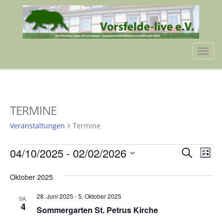
Tog
navi
TERMINE
Veranstaltungen
Termine
VERANSTALTUNGEN
VERA
VE
04/10/2025
 - 
02/02/2026
Suche
Liste
AN
SUCH
Datum
NA
Oktober 2025
wählen.
UND
28. Juni 2025
-
5. Oktober 2025
ANSIC
SA.
4
Sommergarten St. Petrus Kirche
NAVI