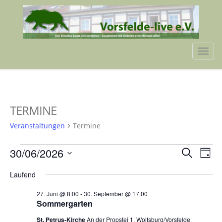
Tog
navi
TERMINE
Veranstaltungen
Termine
VERANSTALTUNGEN
VERA
VE
30/06/2026
Suche
Tag
AN
FÜR
SUCH
Datum
NA
Laufend
wählen.
30.
UND
27. Juni @ 8:00
-
30. September @ 17:00
JUNI
ANSIC
Sommergarten
2026
NAVI
St. Petrus-Kirche
An der Propstei 1, Wolfsburg/Vorsfelde