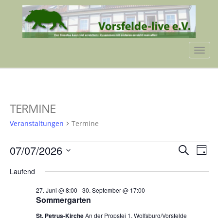
Tog
navi
TERMINE
Veranstaltungen
Termine
VERANSTALTUNGEN
VERA
VE
07/07/2026
Suche
Tag
AN
FÜR
SUCH
Datum
NA
Laufend
wählen.
7.
UND
27. Juni @ 8:00
-
30. September @ 17:00
JULI
ANSIC
Sommergarten
2026
NAVI
St. Petrus-Kirche
An der Propstei 1, Wolfsburg/Vorsfelde