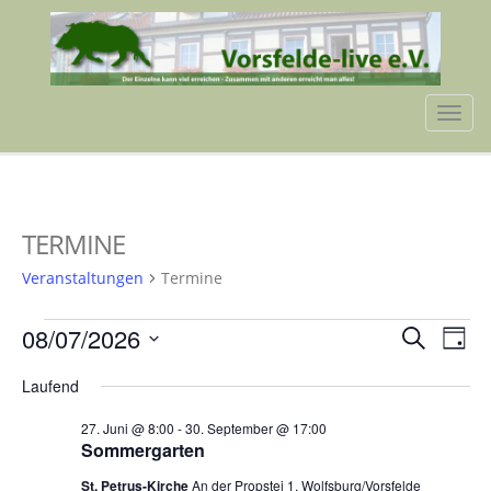
Tog
navi
TERMINE
Veranstaltungen
Termine
VERANSTALTUNGEN
VERA
VE
08/07/2026
Suche
Tag
AN
FÜR
SUCH
Datum
NA
Laufend
wählen.
8.
UND
27. Juni @ 8:00
-
30. September @ 17:00
JULI
ANSIC
Sommergarten
2026
NAVI
St. Petrus-Kirche
An der Propstei 1, Wolfsburg/Vorsfelde