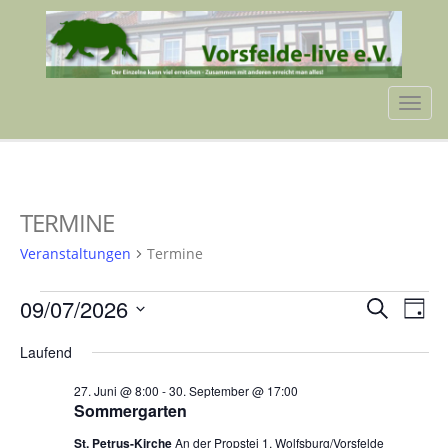
Tog
navi
TERMINE
Veranstaltungen
Termine
VERANSTALTUNGEN
VERA
VE
09/07/2026
Suche
Tag
AN
FÜR
SUCH
Datum
NA
Laufend
wählen.
9.
UND
27. Juni @ 8:00
-
30. September @ 17:00
JULI
ANSIC
Sommergarten
2026
NAVI
St. Petrus-Kirche
An der Propstei 1, Wolfsburg/Vorsfelde