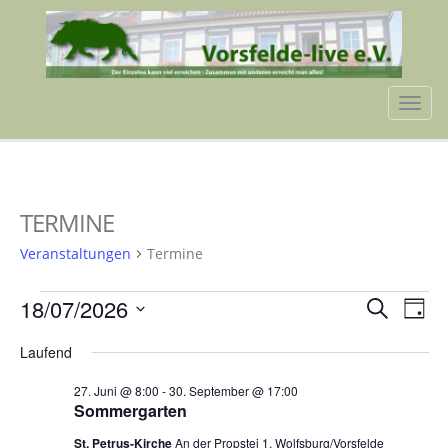
Tog
navi
TERMINE
Veranstaltungen
Termine
VERANSTALTUNGEN
VERA
VE
18/07/2026
Suche
Tag
AN
FÜR
SUCH
Datum
NA
Laufend
wählen.
18.
UND
27. Juni @ 8:00
-
30. September @ 17:00
JULI
ANSIC
Sommergarten
2026
NAVI
St. Petrus-Kirche
An der Propstei 1, Wolfsburg/Vorsfelde