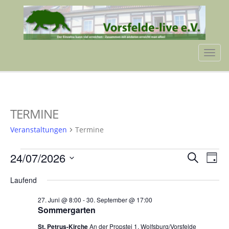
Tog
navi
TERMINE
Veranstaltungen
Termine
VERANSTALTUNGEN
VERA
VE
24/07/2026
Suche
Tag
AN
FÜR
SUCH
Datum
NA
Laufend
wählen.
24.
UND
27. Juni @ 8:00
-
30. September @ 17:00
JULI
ANSIC
Sommergarten
2026
NAVI
St. Petrus-Kirche
An der Propstei 1, Wolfsburg/Vorsfelde