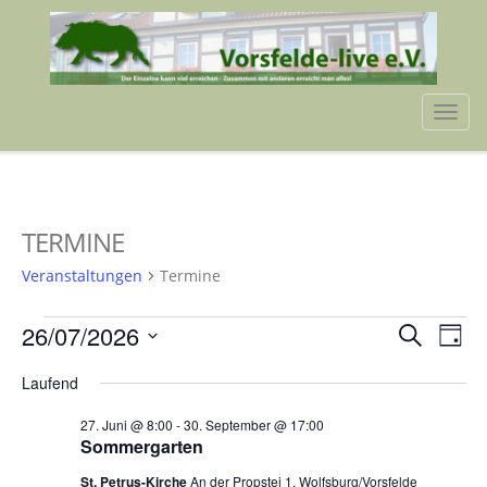
Tog
navi
TERMINE
Veranstaltungen
Termine
VERANSTALTUNGEN
VERA
VE
26/07/2026
Suche
Tag
AN
FÜR
SUCH
Datum
NA
Laufend
wählen.
26.
UND
27. Juni @ 8:00
-
30. September @ 17:00
JULI
ANSIC
Sommergarten
2026
NAVI
St. Petrus-Kirche
An der Propstei 1, Wolfsburg/Vorsfelde