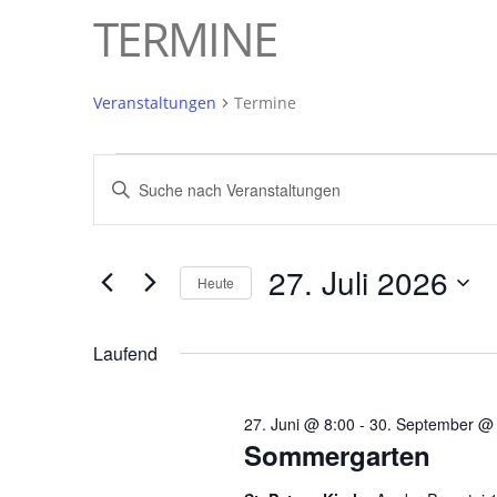
TERMINE
Veranstaltungen
Termine
VERANSTALTUNGEN
VERANSTALTUNGEN
Bitte
FÜR
SUCHE
Schlüsselwort
27.
UND
eingeben.
JULI
ANSICHTEN,
27. Juli 2026
Suche
Heute
nach
2026
NAVIGATION
Datum
Veranstaltungen
wählen.
Laufend
Schlüsselwort.
27. Juni @ 8:00
-
30. September @
Sommergarten