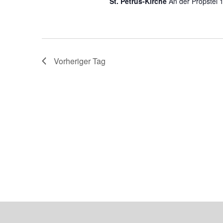
St. Petrus-Kirche
An der Propstei 
Vorheriger Tag