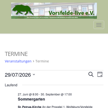
Tog
navi
TERMINE
Veranstaltungen
Termine
VERANSTALTUNGEN
VERA
VE
29/07/2026
Suche
Tag
AN
FÜR
SUCH
Datum
NA
Laufend
wählen.
29.
UND
27. Juni @ 8:00
-
30. September @ 17:00
JULI
ANSIC
Sommergarten
2026
NAVI
St. Petrus-Kirche
An der Propstei 1, Wolfsburg/Vorsfelde