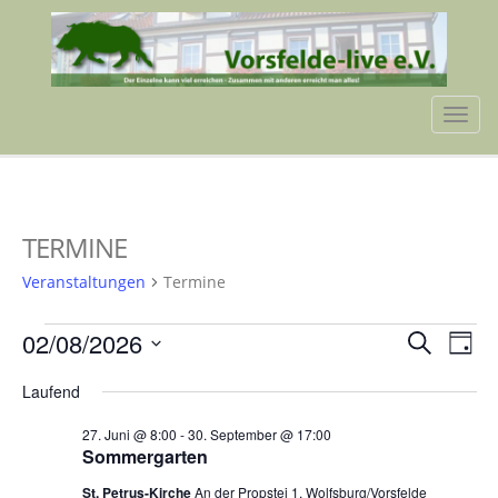
Tog
navi
TERMINE
Veranstaltungen
Termine
VERANSTALTUNGEN
VERA
VE
02/08/2026
Suche
Tag
AN
FÜR
SUCH
Datum
NA
Laufend
wählen.
2.
UND
27. Juni @ 8:00
-
30. September @ 17:00
AUGUST
ANSIC
Sommergarten
2026
NAVI
St. Petrus-Kirche
An der Propstei 1, Wolfsburg/Vorsfelde