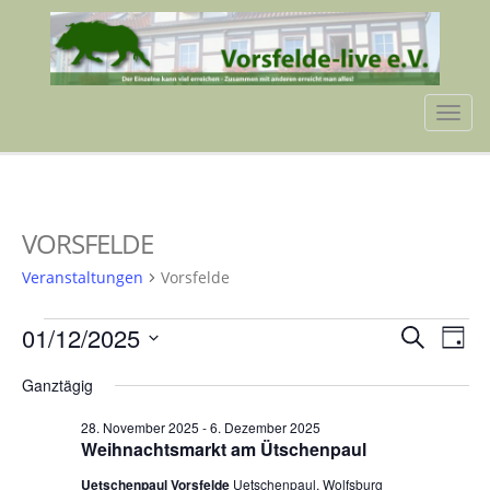
Tog
navi
VORSFELDE
Veranstaltungen
Vorsfelde
VERANSTALTUNGEN
VERA
VE
01/12/2025
Suche
Tag
AN
FÜR
SUCH
Datum
NA
Ganztägig
wählen.
1.
UND
28. November 2025
-
6. Dezember 2025
DEZEMBER
ANSIC
Weihnachtsmarkt am Ütschenpaul
2025
NAVI
Uetschenpaul Vorsfelde
Uetschenpaul, Wolfsburg