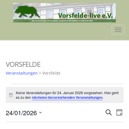
Tog
navi
VORSFELDE
Veranstaltungen
Vorsfelde
VERANSTALTUNGEN
Keine Veranstaltungen für 24. Januar 2026 vorgesehen. Hier geht
FÜR
Hinweis
es zu den
nächsten bevorstehenden Veranstaltungen
.
24.
VERA
VE
24/01/2026
Suche
JANUAR
Tag
AN
SUCH
Datum
2026
NA
wählen.