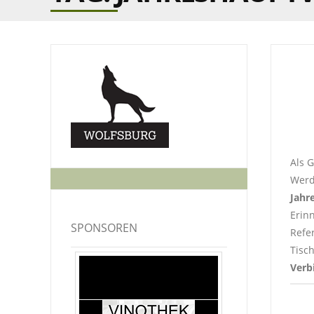
Als 
Werd
Jahr
Erin
SPONSOREN
Refe
Tisc
Verb