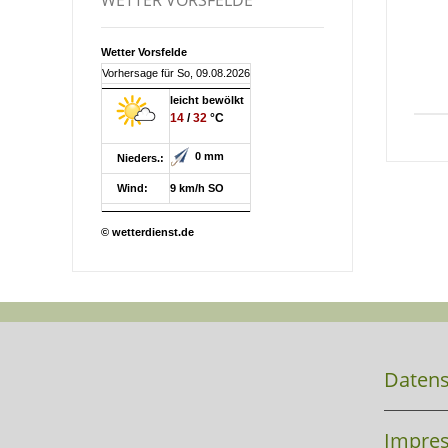
Wetter Vorsfelde
Vorhersage für So, 09.08.2026
leicht bewölkt
14
/
32
°C
0 mm
Nieders.:
Wind:
9 km/h SO
© wetterdienst.de
Datens
Impre