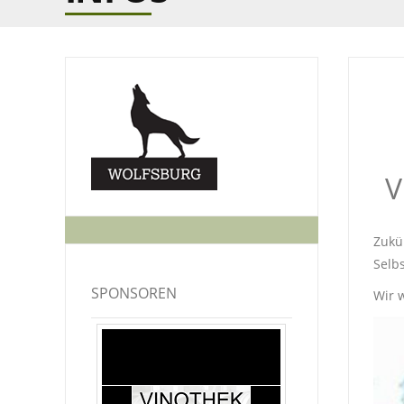
V
Zukün
Selb
SPONSOREN
Wir 