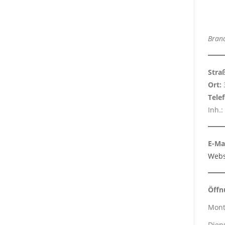
Bran
Stra
Ort:
Tele
Inh.:
E-Mai
Webs
Öffn
Mont
Diens