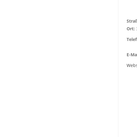
Stra
Ort:
Tele
E-Mai
Webs