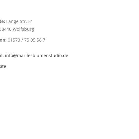
ße:
Lange Str. 31
38440 Wolfsburg
fon:
01573 / 75 05 58 7
l:
info@marilesblumenstudio.de
ite