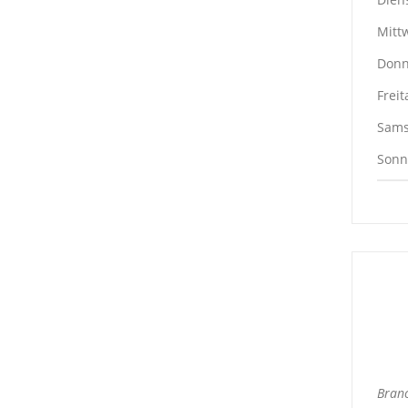
Mittw
Donne
Freit
Samst
Sonn
Branc