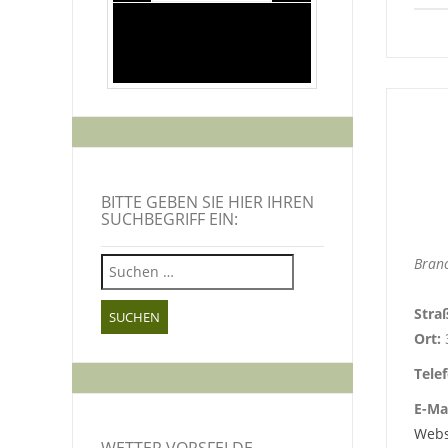
BITTE GEBEN SIE HIER IHREN
SUCHBEGRIFF EIN:
Suchen
Branc
nach:
Stra
Ort:
Tele
E-Mai
Webs
WETTER VORSFELDE