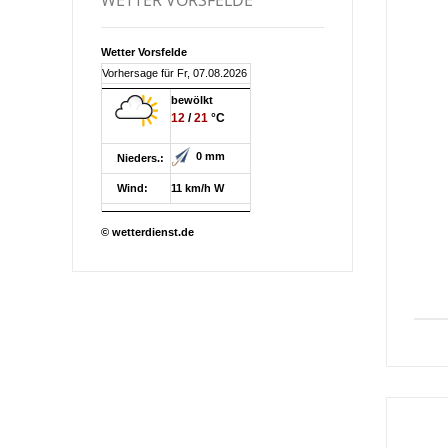
Wetter Vorsfelde
Vorhersage für Fr, 07.08.2026
bewölkt
12
/
21
°C
0 mm
Nieders.:
Wind:
11 km/h W
© wetterdienst.de