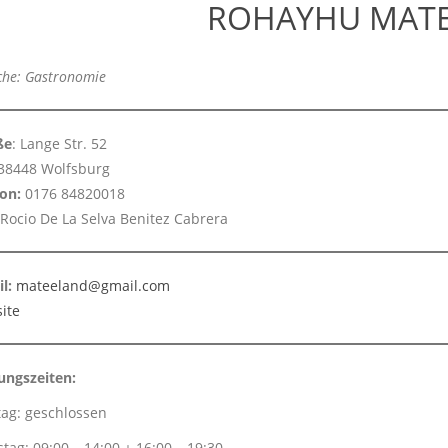
ROHAYHU MAT
che: Gastronomie
ße
: Lange Str. 52
38448 Wolfsburg
fon:
0176 84820018
 Rocio De La Selva Benitez Cabrera
l:
mateeland@gmail.com
ite
ungszeiten:
ag: geschlossen
tag: 09:00 – 14:00 + 16:00 – 19:30