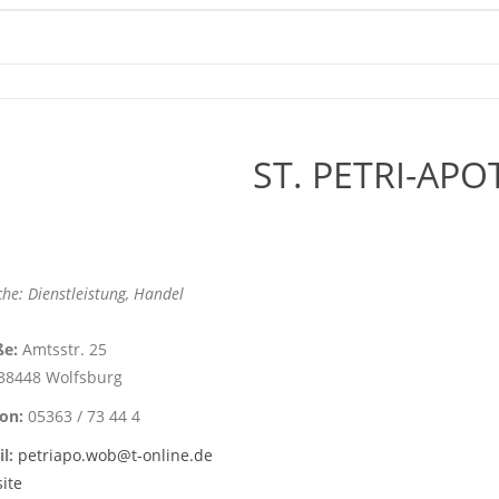
ST. PETRI-AP
he: Dienstleistung, Handel
ße:
Amtsstr. 25
38448 Wolfsburg
fon:
05363 / 73 44 4
l:
petriapo.wob@t-online.de
ite