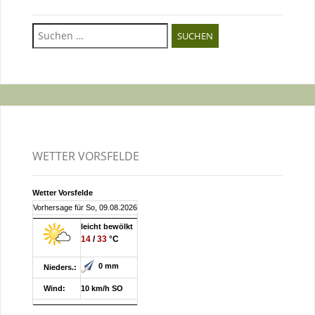
Suchen
nach:
WETTER VORSFELDE
Wetter Vorsfelde
Vorhersage für So, 09.08.2026
leicht bewölkt
14
/
33
°C
0 mm
Nieders.:
Wind:
10 km/h SO