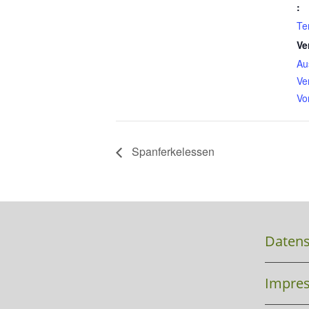
:
Te
Ve
Au
Ve
Vo
Spanferkelessen
Datens
Impre