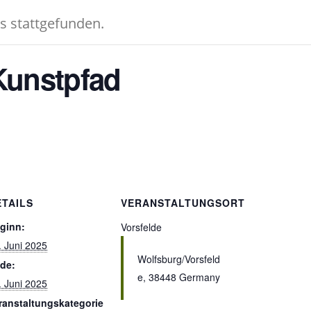
ts stattgefunden.
 Kunstpfad
ETAILS
VERANSTALTUNGSORT
ginn:
Vorsfelde
. Juni 2025
Wolfsburg/Vorsfeld
de:
e
,
38448
Germany
. Juni 2025
ranstaltungskategorie