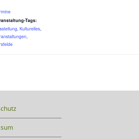
rmine
ranstaltung-Tags:
sstellung
,
Kulturelles
,
ranstaltungen
,
rsfelde
chutz
ssum