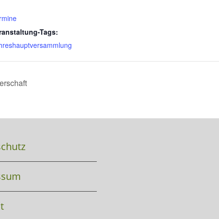
rmine
ranstaltung-Tags:
hreshauptversammlung
rschaft
chutz
ssum
t