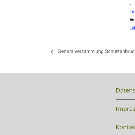
:
Te
Ve
Ja
Generalversammlung Schützenbrüde
Datens
Impre
Kontak