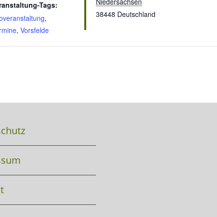
Niedersachsen
ranstaltung-Tags:
38448
Deutschland
foveranstaltung
,
rmine
,
Vorsfelde
chutz
ssum
t