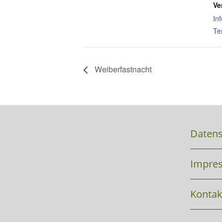
Ve
In
Te
Weiberfastnacht
Datens
Impre
Kontak