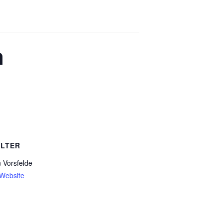
n
LTER
 Vorsfelde
-Website