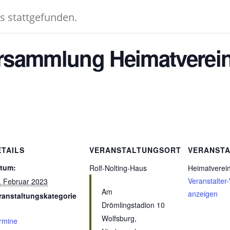
ts stattgefunden.
rsammlung Heimatverei
ETAILS
VERANSTALTUNGSORT
VERANSTA
tum:
Rolf-Nolting-Haus
Heimatverein
Veranstalter
. Februar 2023
Am
anzeigen
ranstaltungskategorie
Drömlingstadion 10
Wolfsburg
,
rmine