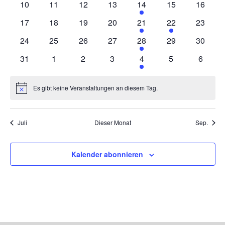
0
0
0
0
1
0
0
10
11
12
13
14
15
16
Veranstaltungen
Veranstaltungen
Veranstaltungen
Veranstaltungen
Veranstaltung
Veranstaltungen
Veranst
0
0
0
0
2
1
0
17
18
19
20
21
22
23
Veranstaltungen
Veranstaltungen
Veranstaltungen
Veranstaltungen
Veranstaltungen
Veranstaltung
Veranst
0
0
0
0
1
0
0
24
25
26
27
28
29
30
Veranstaltungen
Veranstaltungen
Veranstaltungen
Veranstaltungen
Veranstaltung
Veranstaltungen
Veranst
0
0
0
0
1
0
0
31
1
2
3
4
5
6
Veranstaltungen
Veranstaltungen
Veranstaltungen
Veranstaltungen
Veranstaltung
Veranstaltunge
Veranst
Es gibt keine Veranstaltungen an diesem Tag.
Hinweis
Juli
Dieser Monat
Sep.
Kalender abonnieren