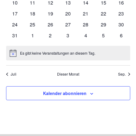
0
0
0
0
0
0
0
10
11
12
13
14
15
16
Veranstaltungen
Veranstaltungen
Veranstaltungen
Veranstaltungen
Veranstaltungen
Veranstaltungen
Veranst
0
0
0
0
0
0
0
17
18
19
20
21
22
23
Veranstaltungen
Veranstaltungen
Veranstaltungen
Veranstaltungen
Veranstaltungen
Veranstaltungen
Veranst
0
0
0
0
0
0
0
24
25
26
27
28
29
30
Veranstaltungen
Veranstaltungen
Veranstaltungen
Veranstaltungen
Veranstaltungen
Veranstaltungen
Veranst
0
0
0
0
0
0
0
31
1
2
3
4
5
6
Veranstaltungen
Veranstaltungen
Veranstaltungen
Veranstaltungen
Veranstaltungen
Veranstaltunge
Veranst
Es gibt keine Veranstaltungen an diesem Tag.
Hinweis
Juli
Dieser Monat
Sep.
Kalender abonnieren