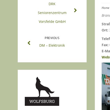
DRK
Home
Seniorenzentrum
Branc
Vorsfelde GmbH
Stra
Ort:
PREVIOUS
Tele
Fax:
DM – Elektronik
E-Mai
Webs