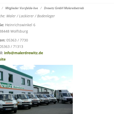
/
Mitglieder Vorsfelde-live
/
Drewitz GmbH Malereibetrieb
he: Maler / Lackierer / Bodenleger
ße:
Heinrichswinkel 6
38448 Wolfsburg
fon:
05363 / 7730
05363 / 71313
l:
info@malerdrewitz.de
ite