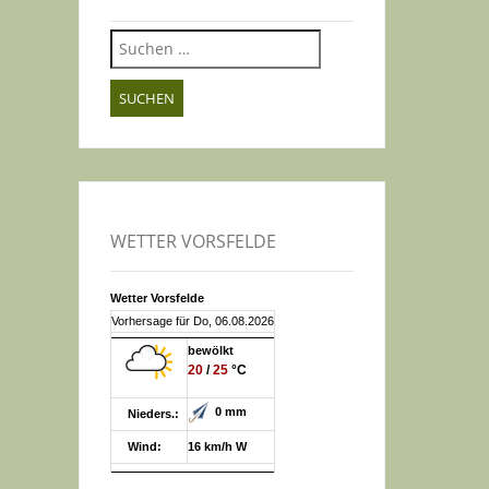
Suchen
nach:
WETTER VORSFELDE
Wetter Vorsfelde
Vorhersage für Do, 06.08.2026
bewölkt
20
/
25
°C
0 mm
Nieders.:
Wind:
16 km/h W