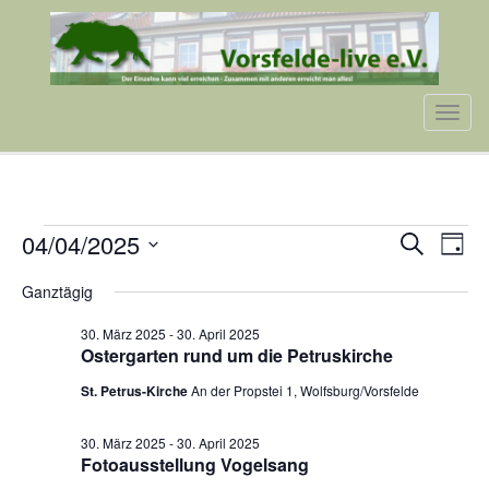
Tog
navi
VERANSTALTUNGEN
VERA
VE
04/04/2025
Suche
Tag
AN
SUCH
Datum
FÜR
NA
Ganztägig
wählen.
UND
4.
30. März 2025
-
30. April 2025
ANSIC
Ostergarten rund um die Petruskirche
APRIL
NAVI
St. Petrus-Kirche
An der Propstei 1, Wolfsburg/Vorsfelde
2025
30. März 2025
-
30. April 2025
Fotoausstellung Vogelsang