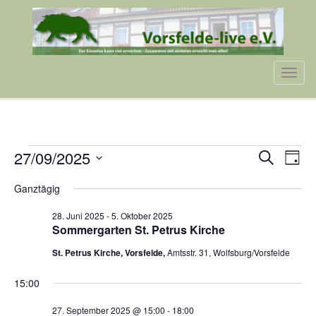
Tog
navi
VERANSTALTUNGEN
VERA
VE
27/09/2025
Suche
Tag
AN
SUCH
Datum
FÜR
NA
Ganztägig
wählen.
UND
27.
28. Juni 2025
-
5. Oktober 2025
ANSIC
Sommergarten St. Petrus Kirche
SEPTEMBER
NAVI
St. Petrus Kirche, Vorsfelde,
Amtsstr. 31, Wolfsburg/Vorsfelde
2025
15:00
27. September 2025 @ 15:00
-
18:00