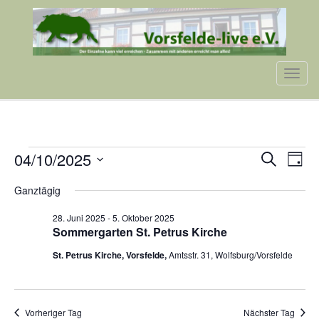
Tog
navi
VERANSTALTUNGEN
VERA
VE
04/10/2025
Suche
Tag
AN
SUCH
Datum
FÜR
NA
Ganztägig
wählen.
UND
4.
28. Juni 2025
-
5. Oktober 2025
ANSIC
Sommergarten St. Petrus Kirche
OKTOBER
NAVI
St. Petrus Kirche, Vorsfelde,
Amtsstr. 31, Wolfsburg/Vorsfelde
2025
Vorheriger Tag
Nächster Tag