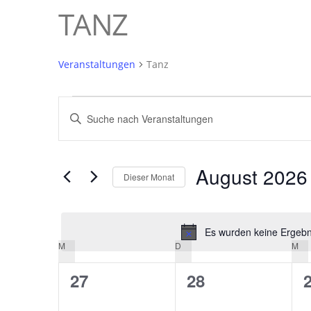
TANZ
Veranstaltungen
Tanz
VERANSTALTUNGEN
VERANSTALTUNGEN
Bitte
SUCHE
Schlüsselwort
UND
eingeben.
ANSICHTEN,
August 2026
Suche
Dieser Monat
nach
NAVIGATION
Datum
Veranstaltungen
wählen.
Schlüsselwort.
Es wurden keine Ergebni
KALENDER
M
MONTAG
D
DIENSTAG
M
M
VON
0
0
27
28
VERANSTALTUNGEN
Veranstaltungen,
Veranstaltunge
V