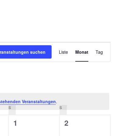
VERANSTALTUN
ranstaltungen suchen
Liste
Monat
ANSICHTEN-
Tag
NAVIGATION
stehenden Veranstaltungen
.
S
SAMSTAG
S
SONNTAG
0
0
1
2
ungen,
Veranstaltungen,
Veranstaltungen,