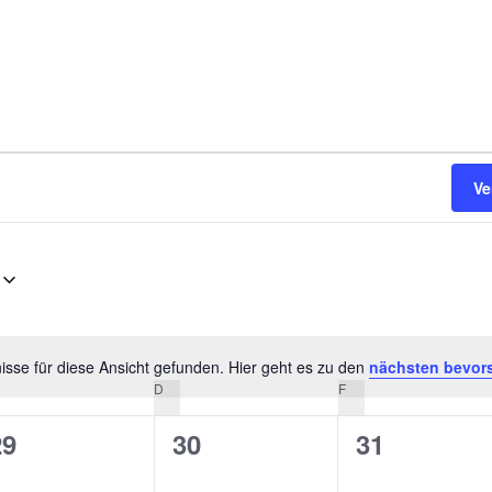
Ve
sse für diese Ansicht gefunden. Hier geht es zu den
nächsten bevor
Hinweis
ITTWOCH
D
DONNERSTAG
F
FREITAG
0
0
0
29
30
31
n,
eranstaltungen,
Veranstaltungen,
Veranstalt