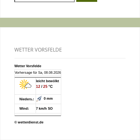
nach:
WETTER VORSFELDE
Wetter Vorsfelde
Vorhersage für Sa, 08.08.2026
leicht bewölkt
12
/
25
°C
0 mm
Nieders.:
Wind:
7 km/h SO
© wetterdienst.de