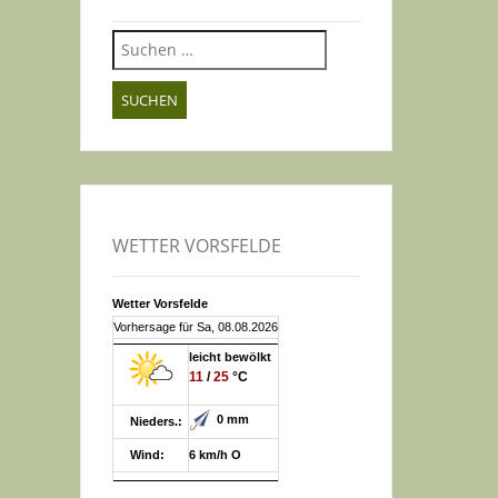
Suchen
nach:
WETTER VORSFELDE
Wetter Vorsfelde
Vorhersage für Sa, 08.08.2026
leicht bewölkt
11
/
25
°C
0 mm
Nieders.:
Wind:
6 km/h O