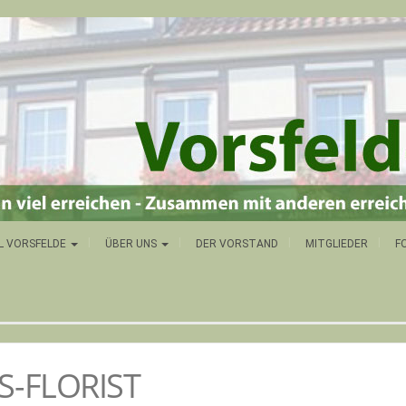
L VORSFELDE
ÜBER UNS
DER VORSTAND
MITGLIEDER
F
S-FLORIST