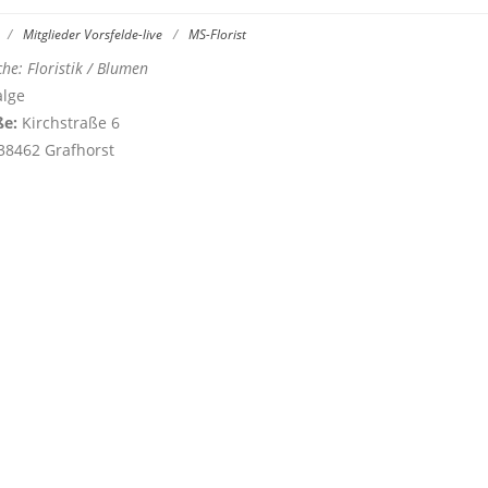
/
Mitglieder Vorsfelde-live
/
MS-Florist
he: Floristik / Blumen
alge
ße:
Kirchstraße 6
38462 Grafhorst