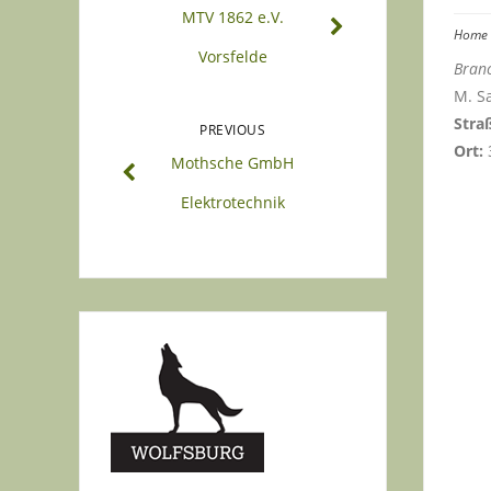
MTV 1862 e.V.
Home
Vorsfelde
Branc
M. S
Stra
PREVIOUS
Ort:
Mothsche GmbH
Elektrotechnik