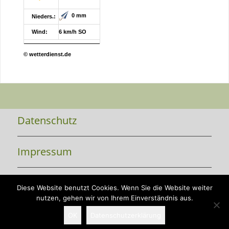
0 mm
Nieders.:
Wind:
6 km/h SO
© wetterdienst.de
Datenschutz
Impressum
Kontakt
Diese Website benutzt Cookies. Wenn Sie die Website weiter
nutzen, gehen wir von Ihrem Einverständnis aus.
OK
Datenschutzerklärung
Copyright 2026 Vorsfelde-live e.V.