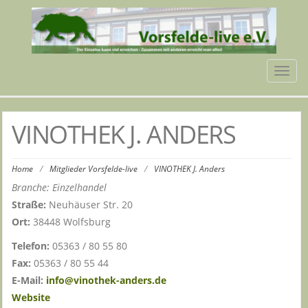
Tog
navi
VINOTHEK J. ANDERS
Home
/
Mitglieder Vorsfelde-live
/
VINOTHEK J. Anders
Branche: Einzelhandel
Straße:
Neuhäuser Str. 20
Ort:
38448 Wolfsburg
Telefon:
05363 / 80 55 80
Fax:
05363 / 80 55 44
E-Mail:
info@vinothek-anders.de
Website