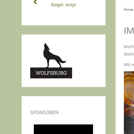
Riegel, Antje
Home
I
Weih
Weih
Mit e
SPONSOREN