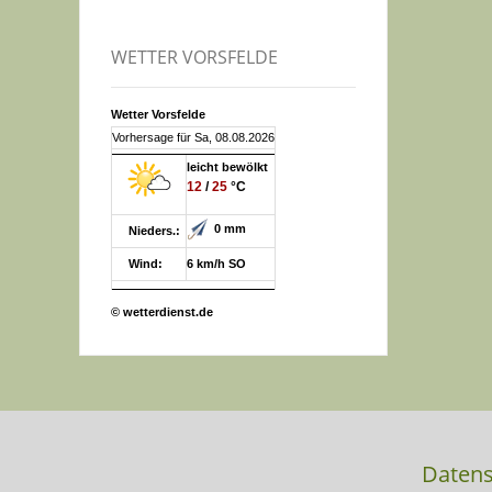
WETTER VORSFELDE
Wetter Vorsfelde
Vorhersage für Sa, 08.08.2026
leicht bewölkt
12
/
25
°C
0 mm
Nieders.:
Wind:
6 km/h SO
© wetterdienst.de
Datens