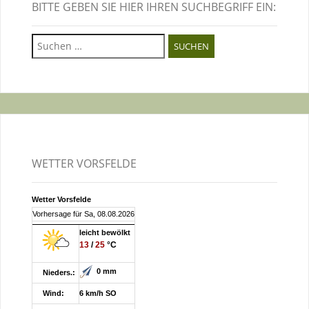
BITTE GEBEN SIE HIER IHREN SUCHBEGRIFF EIN:
Suchen
nach:
WETTER VORSFELDE
Wetter Vorsfelde
Vorhersage für Sa, 08.08.2026
leicht bewölkt
13
/
25
°C
0 mm
Nieders.:
Wind:
6 km/h SO