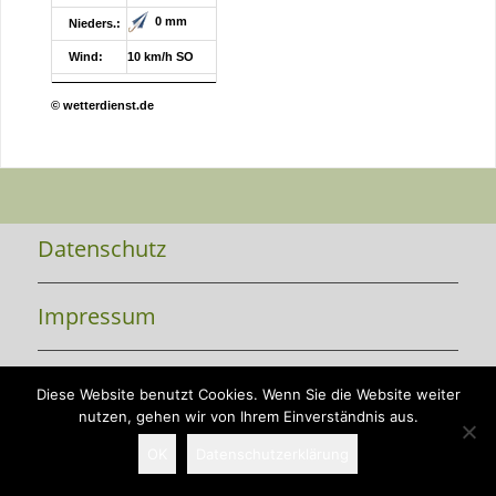
0 mm
Nieders.:
Wind:
10 km/h SO
© wetterdienst.de
Datenschutz
Impressum
Kontakt
Diese Website benutzt Cookies. Wenn Sie die Website weiter
nutzen, gehen wir von Ihrem Einverständnis aus.
OK
Datenschutzerklärung
Copyright 2026 Vorsfelde-live e.V.