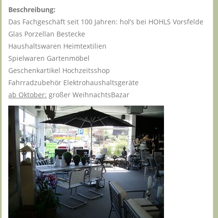
Beschreibung:
Das Fachgeschäft seit 100 Jahren: hol’s bei HOHLS Vorsfelde
Glas Porzellan Bestecke
Haushaltswaren Heimtextilien
Spielwaren Gartenmöbel
Geschenkartikel Hochzeitsshop
Fahrradzubehör Elektrohaushaltsgeräte
ab Oktober:
großer WeihnachtsBazar