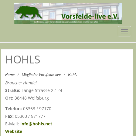
Tog
navi
HOHLS
Home
/
Mitglieder Vorsfelde-live
/
Hohls
Branche: Handel
Straße:
Lange Strasse 22-24
Ort:
38448 Wolfsburg
Telefon:
05363 / 97170
Fax:
05363 / 971777
E-Mail:
info@hohls.net
Website